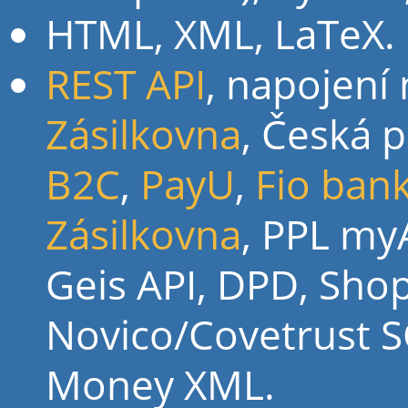
HTML, XML, LaTeX.
REST API
, napojení
Zásilkovna
, Česká 
B2C
,
PayU
,
Fio bank
Zásilkovna
, PPL my
Geis API, DPD, Shopt
Novico/Covetrust S
Money XML.