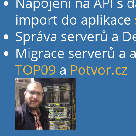
Napojení na API s 
import do aplikace
Správa serverů a 
Migrace serverů a a
TOP09
a
Potvor.cz