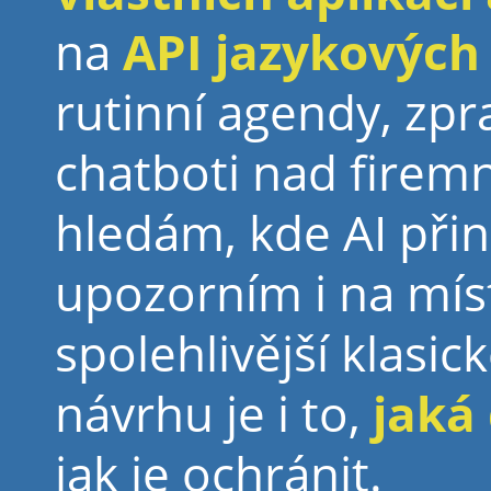
na
API jazykových
rutinní agendy, zp
chatboti nad firemn
hledám, kde AI přin
upozorním i na míst
spolehlivější klasic
návrhu je i to,
jaká 
jak je ochránit.