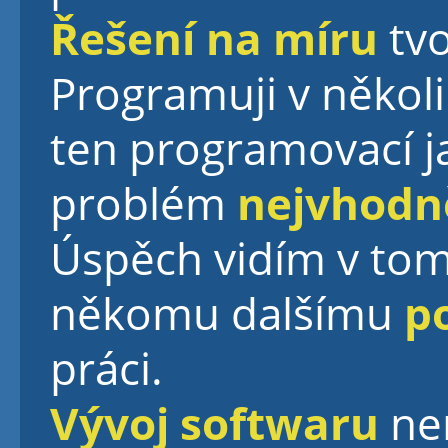
Řešení na míru
tvo
Programuji v několi
ten programovací ja
problém
nejvhodně
Úspěch vidím v tom
někomu dalšímu
p
práci.
Vývoj softwaru
ne