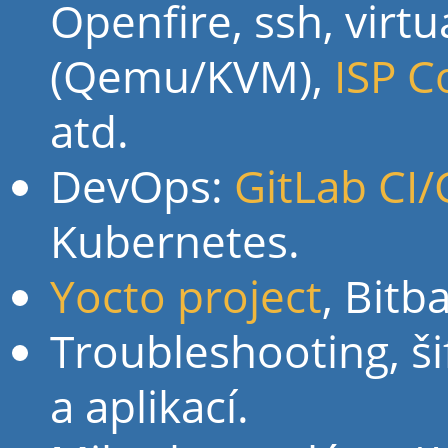
Openfire, ssh, virtu
(Qemu/KVM),
ISP C
atd.
DevOps:
GitLab CI
Kubernetes.
Yocto project
, Bit
Troubleshooting, ši
a aplikací.