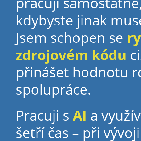
pracuji samostatně, 
kdybyste jinak muse
Jsem schopen se
ry
zdrojovém kódu
ci
přinášet hodnotu r
spolupráce.
Pracuji s
AI
a využív
šetří čas – při vývo