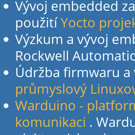
Vývoj embedded zař
použití
Yocto proje
Výzkum a vývoj em
Rockwell Automati
Údržba firmwaru a
průmyslový Linuxo
Warduino - platfor
komunikaci
. Wardu