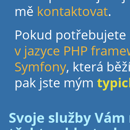
mě
kontaktovat
.
Pokud potřebujete
v jazyce PHP fram
Symfony
, která běž
pak jste mým
typi
Svoje služby Vám