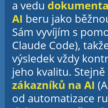
a vedu
dokumenta
AI
beru jako běžnou
Sám vyvíjím s pomoc
Claude Code), tak
výsledek vždy kont
jeho kvalitu. Stejně
zákazníků na AI
(A
od automatizace rut