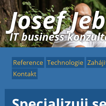
Josef Je
IT business konzul
Reference
Technologie
Zaháji
Kontakt
Specializuji s