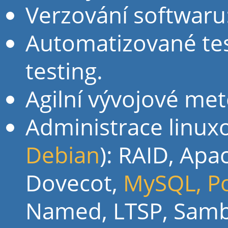
Verzování softwaru:
Automatizované tes
testing.
Agilní vývojové met
Administrace linuxo
Debian
): RAID, Apa
Dovecot,
MySQL, P
Named, LTSP, Samb