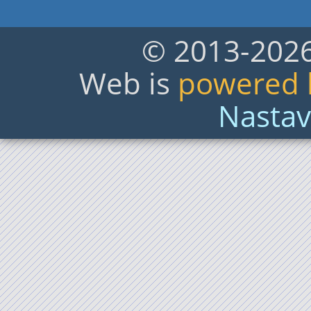
© 2013-2026,
Web is
powered b
Nastav