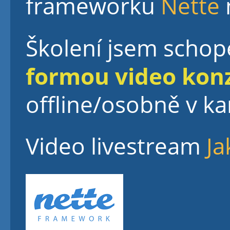
frameworku
Nette
Školení jsem scho
formou video kon
offline/osobně v ka
Video livestream
Ja